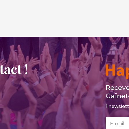
act !
Receve
Gaïnet
1 newslet