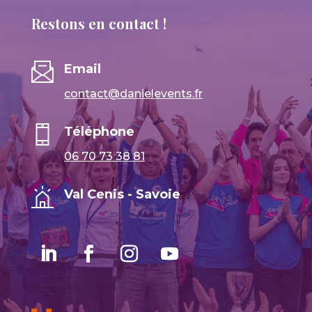
Restons en contact !
Email
contact@danielevents.fr
Téléphone
06 70 73 38 81
Val Cenis - Savoie