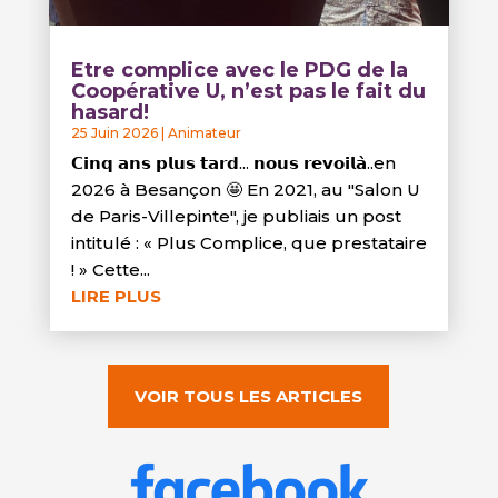
Etre complice avec le PDG de la
Coopérative U, n’est pas le fait du
hasard!
25 Juin 2026
|
Animateur
𝗖𝗶𝗻𝗾 𝗮𝗻𝘀 𝗽𝗹𝘂𝘀 𝘁𝗮𝗿𝗱... 𝗻𝗼𝘂𝘀 𝗿𝗲𝘃𝗼𝗶𝗹𝗮̀..en
2026 à Besançon 🤩 En 2021, au "Salon U
de Paris-Villepinte", je publiais un post
intitulé : « Plus Complice, que prestataire
! » Cette...
LIRE PLUS
VOIR TOUS LES ARTICLES