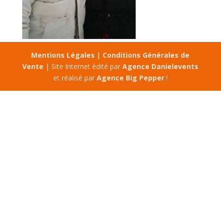
Mentions Légales |
Conditions Générales de
Vente
| Site Internet édité par
Agence Danielevents
et réalisé par
Agence Big Pepper
!