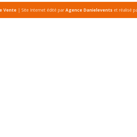
de Vente
| Site Internet édité par
Agence Danielevents
et réalisé p