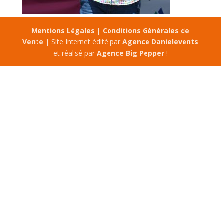
Mentions Légales |
Conditions Générales de
Vente
| Site Internet édité par
Agence Danielevents
et réalisé par
Agence Big Pepper
!