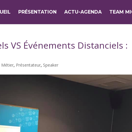
UEIL
PRÉSENTATION
ACTU-AGENDA
TEAM M
ls VS Événements Distanciels :
,
Métier
,
Présentateur
,
Speaker