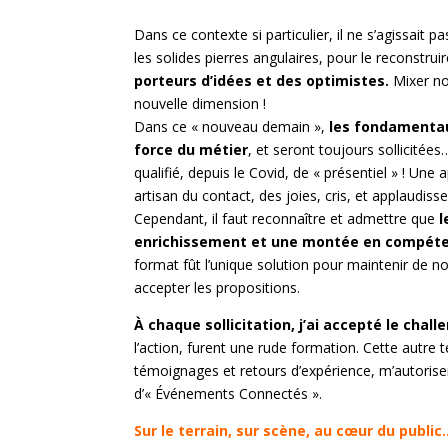
Dans ce contexte si particulier, il ne s’agissait p
les solides pierres angulaires, pour le reconstrui
porteurs d’idées et des optimistes.
Mixer no
nouvelle dimension !
Dans ce « nouveau demain »,
les fondamentau
force du métier
, et seront toujours sollicitées…
qualifié, depuis le Covid, de « présentiel » ! Une 
artisan du contact, des joies, cris, et applaudis
Cependant, il faut reconnaître et admettre que
l
enrichissement et une montée en compét
format fût l’unique solution pour maintenir de no
accepter les propositions.
À chaque sollicitation, j’ai accepté le chall
l’action, furent une rude formation. Cette aut
témoignages et retours d’expérience, m’autori
d’« Événements Connectés ».
Sur le terrain, sur scène, au cœur du publi