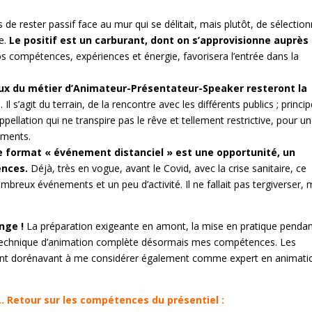
as de rester passif face au mur qui se délitait, mais plutôt, de sélectio
re.
Le positif est un carburant, dont on s’approvisionne auprès
s compétences, expériences et énergie, favorisera l’entrée dans la
x du métier d’Animateur-Présentateur-Speaker resteront la
 Il s’agit du terrain, de la rencontre avec les différents publics ; princi
appellation qui ne transpire pas le rêve et tellement restrictive, pour un
sements.
e format « événement distanciel » est une opportunité, un
ences.
Déjà, très en vogue, avant le Covid, avec la crise sanitaire, ce
mbreux événements et un peu d’activité. Il ne fallait pas tergiverser, 
enge !
La préparation exigeante en amont, la mise en pratique penda
re technique d’animation complète désormais mes compétences. Les
sent dorénavant à me considérer également comme expert en animati
c… Retour sur les compétences du présentiel :