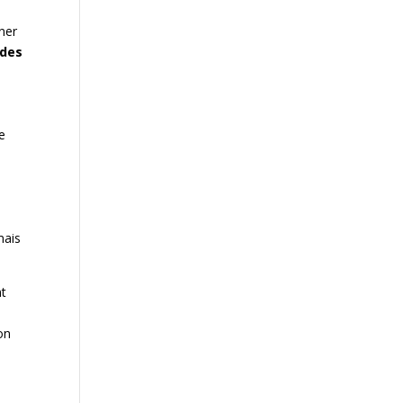
nner
 des
pe
mais
nt
on