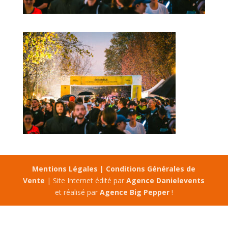
Mentions Légales |
Conditions Générales de
Vente
| Site Internet édité par
Agence Danielevents
et réalisé par
Agence Big Pepper
!