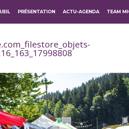
UEIL
PRÉSENTATION
ACTU-AGENDA
TEAM M
.com_filestore_objets-
216_163_17998808