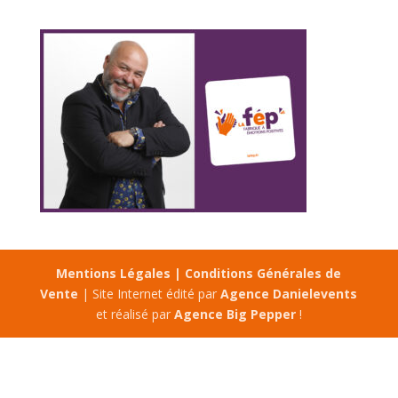
Mentions Légales |
Conditions Générales de
Vente
| Site Internet édité par
Agence Danielevents
et réalisé par
Agence Big Pepper
!