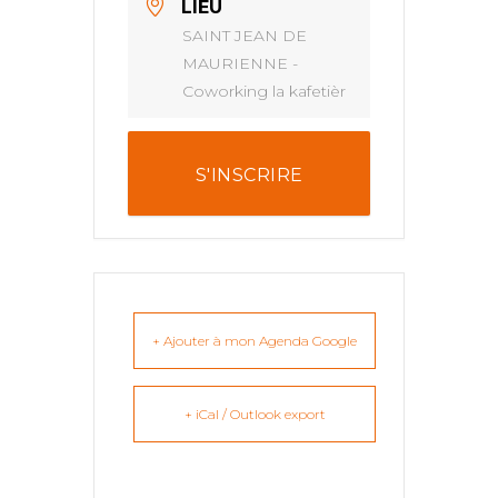
LIEU
SAINT JEAN DE
MAURIENNE -
Coworking la kafetièr
S'INSCRIRE
+ Ajouter à mon Agenda Google
+ iCal / Outlook export