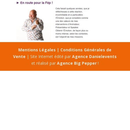
Mentions Légales |
Conditions Générales de
Vente
| Site Internet édité par
Agence Danielevents
et réalisé par
Agence Big Pepper
!