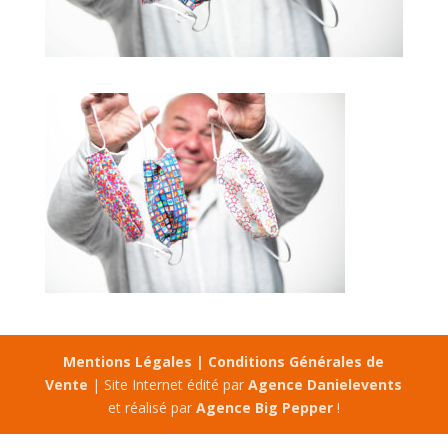
Mentions Légales |
Conditions Générales de
Vente
| Site Internet édité par
Agence Danielevents
et réalisé par
Agence Big Pepper
!