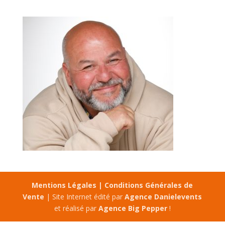
Mentions Légales |
Conditions Générales de
Vente
| Site Internet édité par
Agence Danielevents
et réalisé par
Agence Big Pepper
!