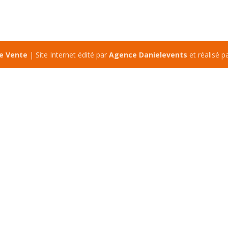
de Vente
| Site Internet édité par
Agence Danielevents
et réalisé p