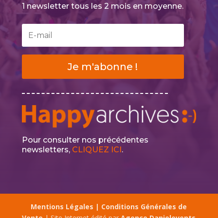
1 newsletter tous les 2 mois en moyenne.
Je m'abonne !
Pour consulter nos précédentes
newsletters,
CLIQUEZ ICI
.
Mentions Légales |
Conditions Générales de
Vente
| Site Internet édité par
Agence Danielevents