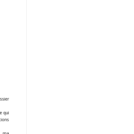
ssier
e qui
tions
s, ma