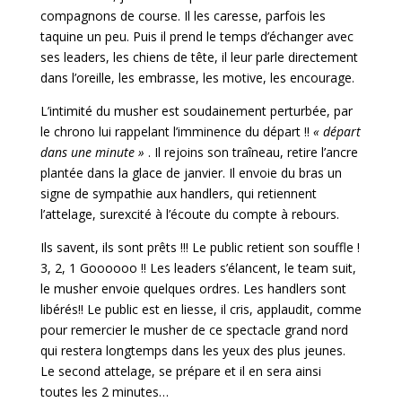
compagnons de course. Il les caresse, parfois les
taquine un peu. Puis il prend le temps d’échanger avec
ses leaders, les chiens de tête, il leur parle directement
dans l’oreille, les embrasse, les motive, les encourage.
L’intimité du musher est soudainement perturbée, par
le chrono lui rappelant l’imminence du départ !!
« départ
dans une minute »
. Il rejoins son traîneau, retire l’ancre
plantée dans la glace de janvier. Il envoie du bras un
signe de sympathie aux handlers, qui retiennent
l’attelage, surexcité à l’écoute du compte à rebours.
Ils savent, ils sont prêts !!! Le public retient son souffle !
3, 2, 1 Goooooo !! Les leaders s’élancent, le team suit,
le musher envoie quelques ordres. Les handlers sont
libérés!! Le public est en liesse, il cris, applaudit, comme
pour remercier le musher de ce spectacle grand nord
qui restera longtemps dans les yeux des plus jeunes.
Le second attelage, se prépare et il en sera ainsi
toutes les 2 minutes…