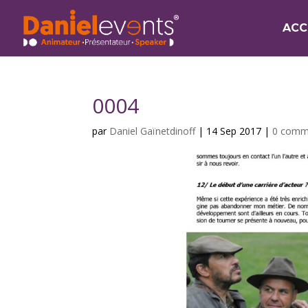
ACC
0004
par
Daniel Gaïnetdinoff
|
14 Sep 2017
|
0 comm