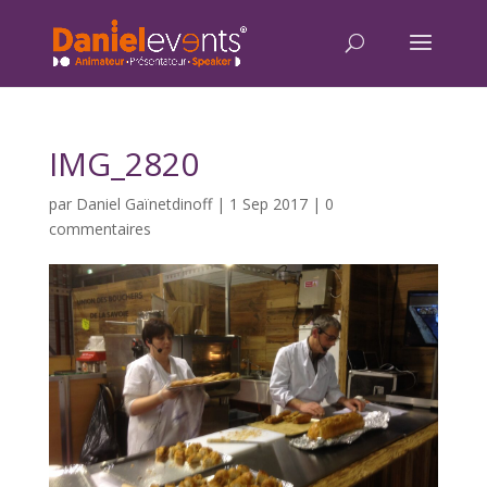
IMG_2820
par
Daniel Gaïnetdinoff
|
1 Sep 2017
|
0
commentaires